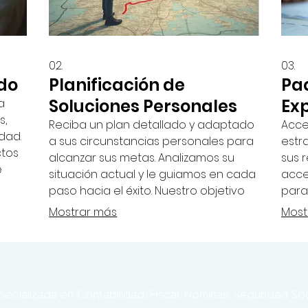
02.
03.
do
Planificación de
Pa
Soluciones Personales
Ex
a
s,
Reciba un plan detallado y adaptado
Acce
dad.
a sus circunstancias personales para
estr
ctos
alcanzar sus metas. Analizamos su
sus 
e
situación actual y le guiamos en cada
acce
paso hacia el éxito. Nuestro objetivo
para
to
es proporcionarle una hoja de ruta
ofre
Mostrar más
Most
clara y efectiva.
toma
pecializada en Contabilidad, Fiscal, Nóminas, Seguridad S