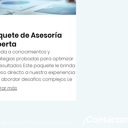
quete de Asesoría
perta
da a conocimientos y
ategias probadas para optimizar
resultados. Este paquete le brinda
so directo a nuestra experiencia
 abordar desafíos complejos. Le
cemos orientación valiosa para
rar más
r decisiones informadas.
¡Contáctan
ocial, Laboral y Recursos Humanos