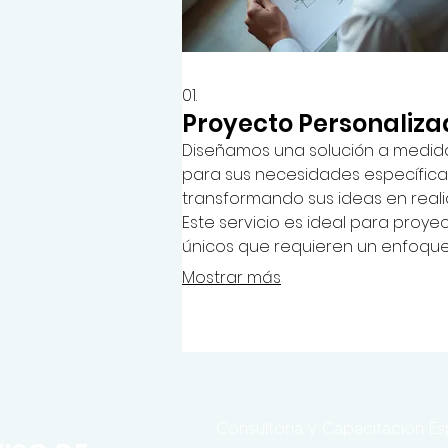
01.
Proyecto Personaliza
Diseñamos una solución a medid
para sus necesidades específica
transformando sus ideas en reali
Este servicio es ideal para proye
únicos que requieren un enfoqu
detallado y estratégico. Nos
Mostrar más
aseguramos de que cada aspec
se alinee con sus objetivos.
Consultoría y Capacitación Es