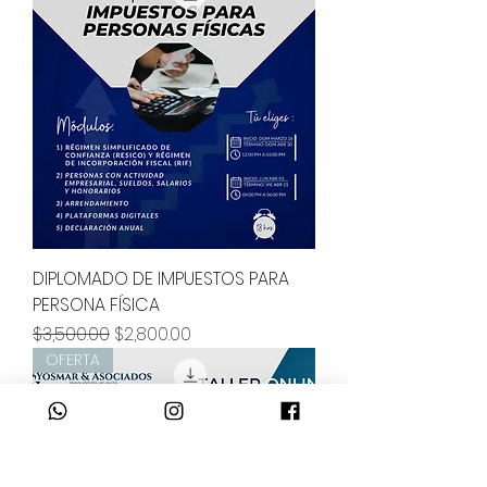
DIPLOMADO DE IMPUESTOS PARA
PERSONA FÍSICA
Precio
Precio de oferta
$3,500.00
$2,800.00
OFERTA