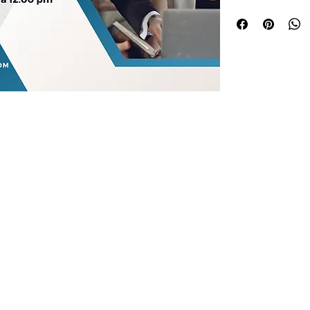
administrativas
pecializada en Contabilidad, Fiscal, Nóminas, Seguridad S
© 2020 YOSMAR & ASOCIADOS. Todos los derechos 