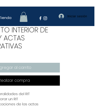
Iniciar sesión
Tienda
TO INTERIOR DE
Y ACTAS
RATIVAS
Precio de oferta
gregar al carrito
Realizar compra
eralidades del RIT
rar un RIT
caciones de las actas 